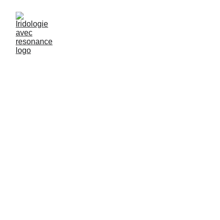
IRIDOLOGIE
FATIGUE CHRONIQUE
DOULEURS CRHONIQUES
Marie-Flore Jourdan, Praticienne en Iridologie
fonctionnelle, Hygieniste
4 min read